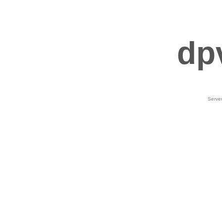
dp
Serve