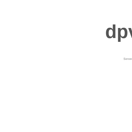
dp
Serve