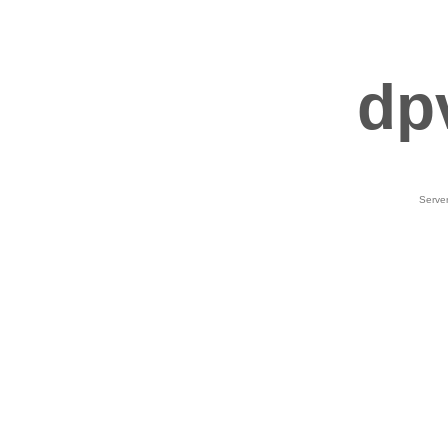
dp
Serve