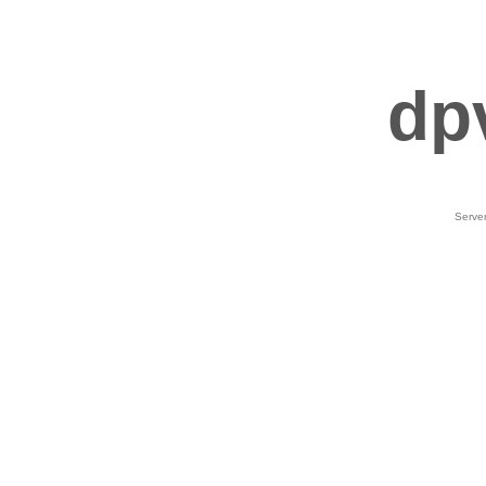
dp
Serve