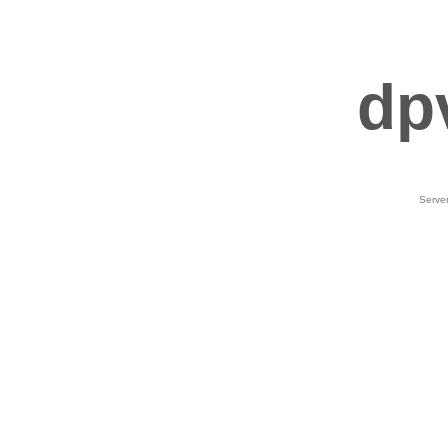
dp
Serve