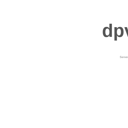
dp
Serve