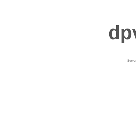
dp
Serve