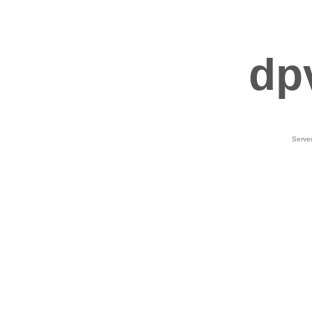
dp
Serve