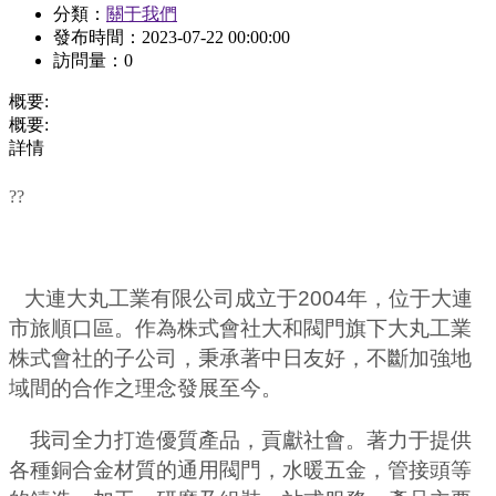
分類：
關于我們
發布時間：
2023-07-22 00:00:00
訪問量：
0
概要:
概要:
詳情
??
大
連
大丸工
業
有
限公司成立于
2004
年，位于大
連
市旅
順
口區。作
為
株式會社大和
閥
門旗下大丸工
業
株式會
社的子公司，秉承著中日友好，不斷加強地
域
間
的合作之理念
發
展至今
。
我司全力打造優質產品，貢獻社會
。著力于提供
各種
銅
合金材
質
的通用
閥
門，水暖五金，管接
頭
等