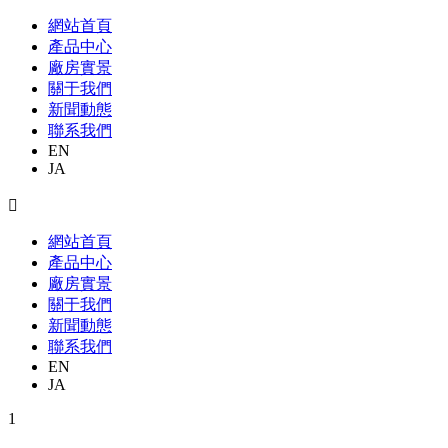
網站首頁
產品中心
廠房實景
關于我們
新聞動態
聯系我們
EN
JA

網站首頁
產品中心
廠房實景
關于我們
新聞動態
聯系我們
EN
JA
1