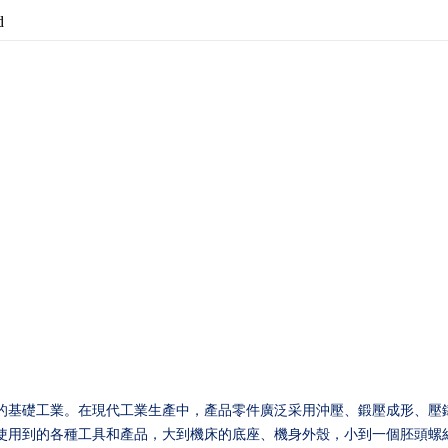
d
的
基礎工業
。在現代工業生產中，
產品
零件廣泛采用沖壓、
鍛壓
成形
到的各種工具和產品，大到機床的底座、機身外殼，小到一個胚頭螺絲