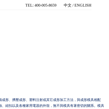
TEL
: 400-005-8659
中文
/
ENGLISH
、壓鑄成形、擠壓成形、塑料注射或其它成形加工方法，與成形模具相配
、紐扣以及各種家用電器的外殼，無不與模具有著密切的關系。模具