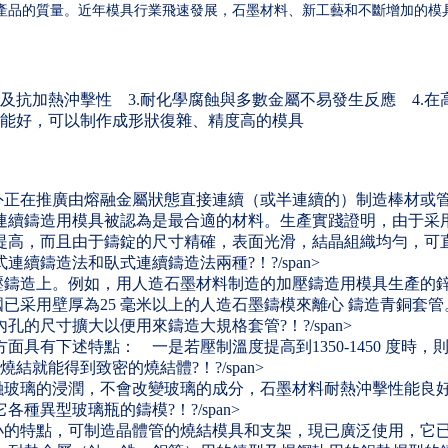
量。近年模具行業飛速發展，
石墨
材料、新工藝和不斷增
及抗加熱沖擊性 3.耐
化學腐蝕
與多數金屬不易發生反應 4.
好，可以制作成形狀復雜、精度高的模具
內外正在推廣由熔融金屬狀態直接連續（或半連續的）制造
棒材
或管
半連續鑄造用模具被認為是最合適的材料。生產實踐證明，由
高，而且由于
鑄錠
的尺寸精確，表面光滑，結晶組織均勻，可
法和臥式連續鑄造法兩種?！?/span>
上。例如，用人造石墨材料制造的加壓鑄造用模具生產的
已采用壁厚為25 毫米以上的人造石墨鑄模來離心 
鑄造青銅
套管
孔的尺寸擴大以便用來鑄造大規格套管?！?/span>
方面具有下述特點：　一是若壓制溫度提高到1350-1450 度時，則
到致密的燒結體?！?/span>
易受熔融玻璃的浸潤，不會改變玻璃的成分，石墨材料
耐熱沖擊性能
良好
它各種異型
玻璃瓶
的鑄模?！?/span>
，可制造晶體管的燒結模具和支架，現已廣泛使用，它已