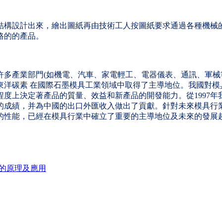
結構設計
出來，繪出圖紙再由技術工人按圖紙要求通過各種機械
產品。
業部門(如機電、汽車、家電輕工、電器儀表、通訊、
本的東洋碳素 在國際石墨模具工業領域中取得了主導地位。我國對模具
程度上決定著產品的質量、效益和新產品的開發能力。從19
的成績，并為中國的
出口外匯收入
做出了貢獻。針對未來模具行業
越的性能，已經在模具行業中確立了重要的主導地位及未來的發展
的原理及應用