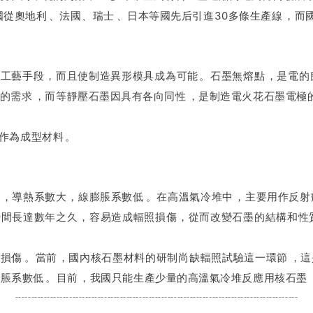
奧地利、法國、瑞士、日本等國先后引進30多條生產線
，而且使制造異形模具成為可能。石墨無熔點，是電的良導體
需求，而等靜壓石墨因具有各向同性，是制造電火花石墨電極的最
成型材料。
系數大，線膨脹系數低。在高溫氣冷堆中，主要用作反射劑
，時間長達數年之久，容易造成輻照損傷，從而改變石墨的結構和性質
。當前，國內核石墨材料的研制尚缺輻照試驗這一環節，
膨脹系數低。目前，我國只能生產少量的高溫氣冷堆反應用核石墨
-----------------------------------------------------------------------------------------