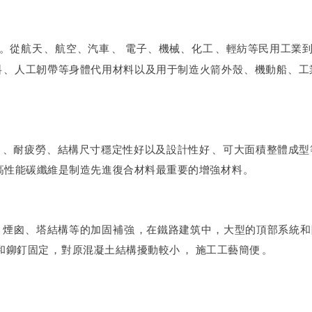
天、航空、汽車、 電子、機械、化工、輕紡等
材料、人工韌帶等身體代用材料以及用于制造火箭外殼、機動船、工業機
、耐疲勞、結構尺寸穩定性好以及設計性好、可大面積整體成型等
材料。高性能碳纖維是制造先進復合材料最重要的增強材料。
、煙囪、塔結構等的加固補強，在鐵路建筑中，大型的頂部系統
鉚釘固定，對原混凝土結構擾動較小， 施工工藝簡便。