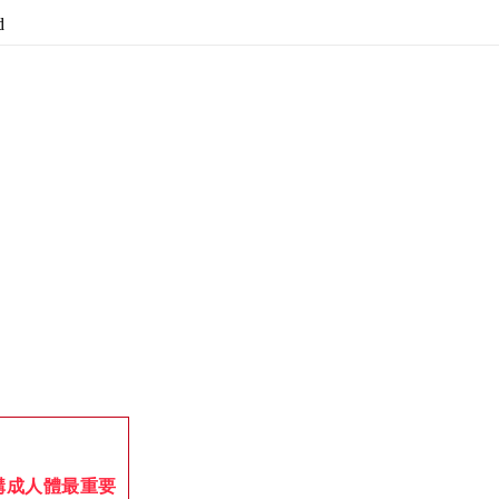
d
構成人體最重要