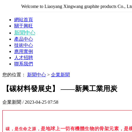
Welcome to Liaoyang Xingwang graphite products Co., Lt
網站首頁
關于興旺
新聞中心
產品中心
技術中心
應用實例
人才招聘
聯系我們
您的位置：
新聞中心
>
企業新聞
【碳材料發展史】 ——新興工業用炭
企業新聞 / 2023-04-25 07:58
是地球上一切有機體生物的骨架元素，
是
碳，是生命之源，