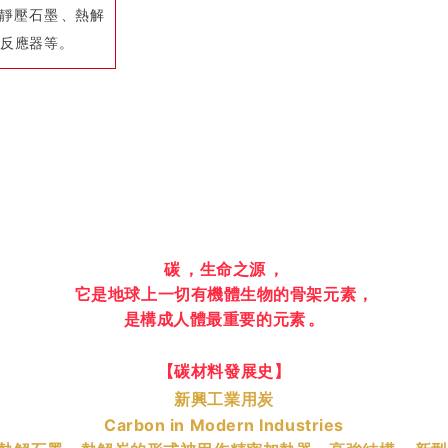
以等靜壓石墨、熱解
、核反應器等。
碳，生命之源，
它是地球上一切有機體生物的骨架元素，
是構成人體最重要的元素。
【碳材料發展史】
新興工業用炭
Carbon in Modern Industries