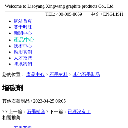
Welcome to Liaoyang Xingwang graphite products Co., Ltd
TEL
: 400-005-8659
中文
/
ENGLISH
網站首頁
關于興旺
新聞中心
產品中心
技術中心
應用實例
人才招聘
聯系我們
您的位置：
產品中心
>
石墨材料
>
其他石墨制品
增碳劑
其他石墨制品 / 2023-04-25 06:05
? ? 上一篇：
石墨軸套
?
下一篇：
已經沒有了
相關推薦